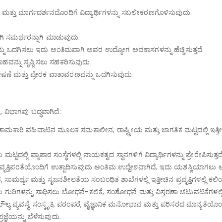
ಾನ ಮತ್ತು ಮಾರ್ಗದರ್ಶನದೊಂದಿಗೆ ವಿದ್ಯಾರ್ಥಿಗಳನ್ನು ಸಬಲೀಕರಣಗೊಳಿಸುವುದು.
ಿ ಸಮರ್ಥರನ್ನಾಗಿ ಮಾಡುವುದು.
ಕಸನವನ್ನು ಒದಗಿಸಲು ಇದು ಅಂತಿಮವಾಗಿ ಅವರ ಉದ್ಯೋಗ ಅವಕಾಸಗಳನ್ನು ಹೆಚ್ಚಿಸುತ್ತದೆ.
ಮೂಹವನ್ನು ಸೃಷ್ಟಿಸಲು ಸಹಕರಿಸುವುದು.
ಪೋಷಣೆ ಮತ್ತು ಪ್ರೇರಕ ವಾತಾವರಣವನ್ನು ಒದಗಿಸುವುದು.
, ವಿಭಾಗವು ಬದ್ಧವಾಗಿದೆ:
ಮಕಾರಿ ವಹಿವಾಟಿನ ಮೂಲಕ ಸಮಕಾಲೀನ, ರಾಷ್ಟ್ರೀಯ ಮತ್ತು ಜಾಗತಿಕ ಮಟ್ಟದಲ್ಲಿ ಇತ್ತೀಚಿನ ಪ್
ಟದಲ್ಲಿ ವ್ಯಾಪಾರ ಸಂಸ್ಥೆಗಳಲ್ಲಿ ನಾಯಕತ್ವದ ಸ್ಥಾನಗಳಿಗೆ ವಿದ್ಯಾರ್ಥಿಗಳನ್ನು ಪ್ರೇರೇಪಿಸುತ್ತದೆ
 ವೃತ್ತಿಪರತೆಯೊಂದಿಗೆ ಉತ್ಪಾದಿಸುವುದು ಅಂತಿಮ ಉದ್ದೇಶವಾಗಿದೆ, ಇದು ಯಶಸ್ವಿಯಾಗಲು ಅ
 ಸಾಮರ್ಥ್ಯ ಮತ್ತು ಸೃಜನಶೀಲತೆಯ ಸಂಬಂಧಿತ ಶಾಖೆಗಳಲ್ಲಿ ಇತ್ತೀಚಿನ ಪ್ರವೃತ್ತಿಗಳಲ್ಲಿ ಕ
ಯ ಗುರಿಗಳನ್ನು ಸಾಧಿಸಲು ಬೋಧನೆ-ಕಲಿಕೆ, ಸಂಶೋಧನೆ ಮತ್ತು ವಿಸ್ತರಣಾ ಚಟುವಟಿಕೆಗಳಲ್ಲಿ
್ಯ ವ್ಯವಸ್ಥೆ, ಸಂಸ್ಕೃತಿ, ಪರಂಪರೆ, ವೈಜ್ಞಾನಿಕ ಮನೋಭಾವ ಮತ್ತು ಪರಿಸರದ ಮಾನ್ಯತೆಯೊಂ
ರಜ್ಞೆಯನ್ನು ಬೆಳೆಸುವುದು.