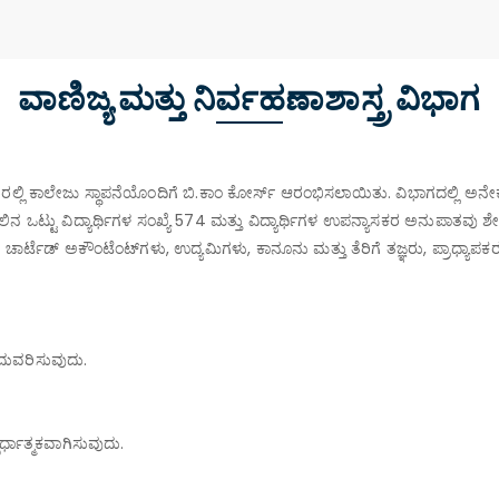
ವಾಣಿಜ್ಯ ಮತ್ತು ನಿರ್ವಹಣಾಶಾಸ್ತ್ರ ವಿಭಾಗ
ರಲ್ಲಿ ಕಾಲೇಜು ಸ್ಥಾಪನೆಯೊಂದಿಗೆ ಬಿ.ಕಾಂ ಕೋರ್ಸ್ ಆರಂಭಿಸಲಾಯಿತು.
ವಿಭಾಗದಲ್ಲಿ ಅನೇಕ
ಕ ಸಾಲಿನ ಒಟ್ಟು ವಿದ್ಯಾರ್ಥಿಗಳ ಸಂಖ್ಯೆ 574 ಮತ್ತು ವಿದ್ಯಾರ್ಥಿಗಳ ಉಪನ್ಯಾಸಕರ ಅನುಪಾತವು 
ಚಾರ್ಟೆಡ್ ಅಕೌಂಟೆಂಟ್‌ಗಳು, ಉದ್ಯಮಿಗಳು, ಕಾನೂನು ಮತ್ತು ತೆರಿಗೆ ತಜ್ಞರು, ಪ್ರಾಧ್ಯ
ಂದುವರಿಸುವುದು.
ರ್ಧಾತ್ಮಕವಾಗಿಸುವುದು.