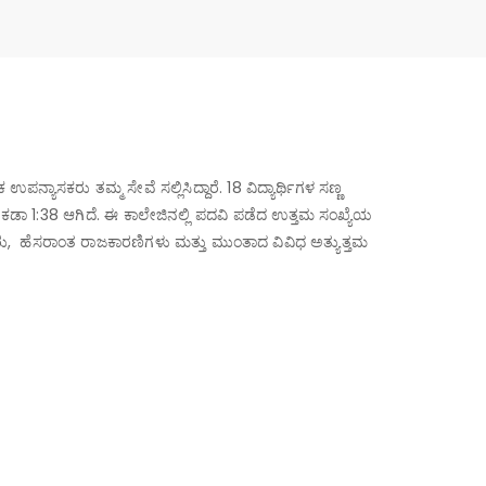
 ಉಪನ್ಯಾಸಕರು ತಮ್ಮ ಸೇವೆ ಸಲ್ಲಿಸಿದ್ದಾರೆ.
18 ವಿದ್ಯಾರ್ಥಿಗಳ ಸಣ್ಣ
ಶೇಕಡಾ 1:38 ಆಗಿದೆ.
ಈ ಕಾಲೇಜಿನಲ್ಲಿ ಪದವಿ ಪಡೆದ ಉತ್ತಮ ಸಂಖ್ಯೆಯ
ಾಪಕರು, ಹೆಸರಾಂತ ರಾಜಕಾರಣಿಗಳು ಮತ್ತು ಮುಂತಾದ ವಿವಿಧ
ಅತ್ಯುತ್ತಮ