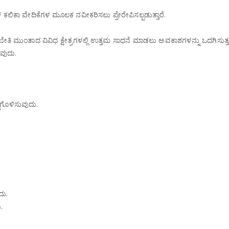
ೈನ್ ಕಲಿಕಾ ವೇದಿಕೆಗಳ ಮೂಲಕ ನವೀಕರಿಸಲು ಪ್ರೇರೇಪಿಸಲ್ಪಡುತ್ತಾರೆ.
ತರಬೇತಿ ಮುಂತಾದ ವಿವಿಧ ಕ್ಷೇತ್ರಗಳಲ್ಲಿ ಉತ್ತಮ ಸಾಧನೆ ಮಾಡಲು ಅವಕಾಶಗಳನ್ನು ಒದಗಿಸುತ್ತ
ುವುದು.
್ಜುಗೊಳಿಸುವುದು.
ದು.
.